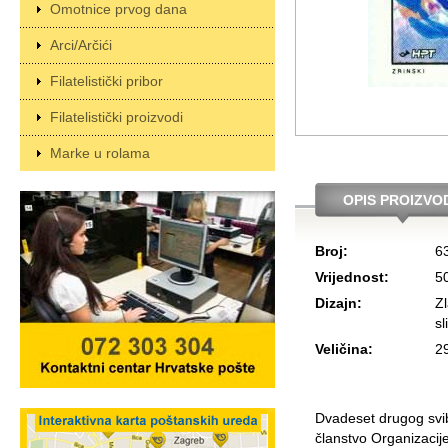
Omotnice prvog dana
Arci/Arčići
Filatelistički pribor
Filatelistički proizvodi
Marke u rolama
OPIS PROIZVO
Broj:
6
Vrijednost:
5
Dizajn:
Z
sl
Veličina:
2
Dvadeset drugog svi
članstvo Organizacij