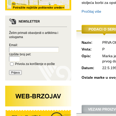
stoljeća borbi za ops
Pročitaj više
NEWSLETTER
PODACI O SERI
Želim primati obavijesti o artiklima i
uslugama
Naziv:
PRVA O
Email:
Vrsta:
P
Upišite broj pet:
Opis:
Marka j
prvog da
Privola za korištenje e-pošte
Datum:
22.5.19
Ostale marke u ovoj 
VEZANI PROIZV