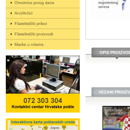
Omotnice prvog dana
Arci/Arčići
Filatelistički pribor
Filatelistički proizvodi
Marke u rolama
OPIS PROIZVO
VEZANI PROIZV