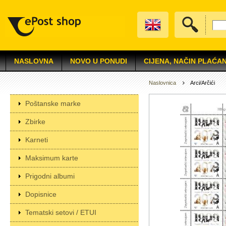
NASLOVNA
NOVO U PONUDI
CIJENA, NAČIN PLAĆAN
Naslovnica
Arci/Arčići
Poštanske marke
Zbirke
Karneti
Maksimum karte
Prigodni albumi
Dopisnice
Tematski setovi / ETUI