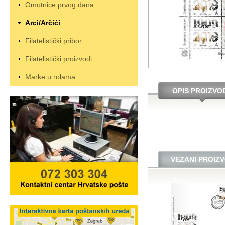
Omotnice prvog dana
Arci/Arčići
Filatelistički pribor
Filatelistički proizvodi
Marke u rolama
OPIS PROIZVO
VEZANI PROIZV