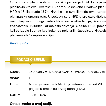
Organizirano planinarstvo u Hrvatskoj počelo je 1874. kada je ra
planinskih krajeva Hrvatske u Zagrebu osnovano Hrvatsko plan
HPD-a 15. listopada 1874. Hrvati su se uvrstili među prve narode 
planinarsku organizaciju. U početku su u HPD-u pretežito djelovali
među kojima su mnogi ujedno bili i osnivači Akademije, Sveučiliš
znanstvenih, kulturnih i društvenih zbivanja. Godine 1898. počeo j
koji se izdaje i danas kao jedan od najstarijih časopisa u Hrvatsko
planinarskih časopisa u svijetu.
Pročitaj više
PODACI O SERIJI:
Naziv:
150. OBLJETNICA ORGANIZIRANOG PLANINARS
Vrsta:
P
Opis:
Motiv: planina Klek Marka je izdana u arku od 20 ma
prigodnu omotnicu prvog dana (FDC).
Datum:
15.10.2024.
Ostale marke u ovoj seriji: