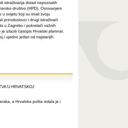
di istraživanja dotad nepoznatih
inarsko društvo (HPD). Osnivanjem
u svijetu koji su imali svoju
 prirodoslovci i drugi istraživači
ta u Zagrebu i pokretači važnih
e izlaziti časopis Hrvatski planinar,
j i ujedno jedan od najstarijih
TVA U HRVATSKOJ
raka, a Hrvatska pošta izdala je i