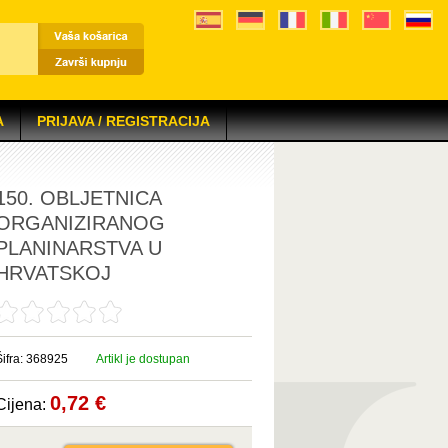
A
PRIJAVA / REGISTRACIJA
150. OBLJETNICA
ORGANIZIRANOG
PLANINARSTVA U
HRVATSKOJ
Šifra: 368925
Artikl je dostupan
0,72 €
Cijena: