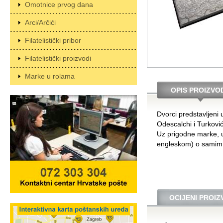
Omotnice prvog dana
Arci/Arčići
Filatelistički pribor
Filatelistički proizvodi
Marke u rolama
OPIS PROIZVO
Dvorci predstavljeni
Odescalchi i Turković.
Uz prigodne marke, u
engleskom) o samim d
OCIJENI PROI