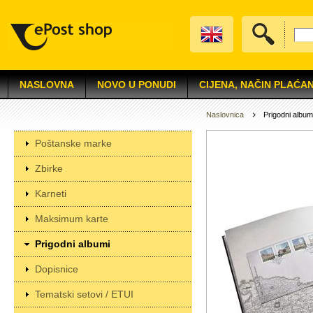
NASLOVNA
NOVO U PONUDI
CIJENA, NAČIN PLAĆAN
Naslovnica
Prigodni album
Poštanske marke
Zbirke
Karneti
Maksimum karte
Prigodni albumi
Dopisnice
Tematski setovi / ETUI