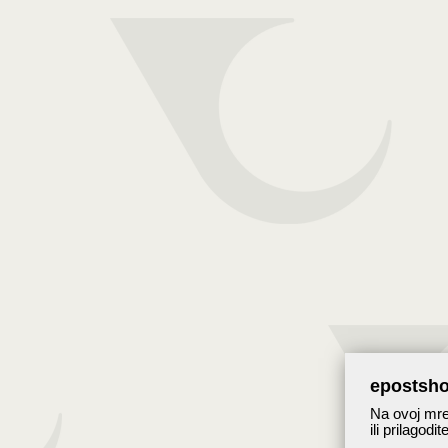
epostsho
Na ovoj mrež
ili prilagodi