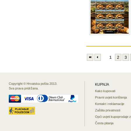
1
2
3
Copyright © Hrvatska pošta 2013.
KUPNJA
Sva prava pridržana.
Kako kupovati
Pravni uvjeti korištenja
Kontakt i reklamacije
Zaštita privatnosti
Opći uvjeti kupoprodaje 
Česta pitanja