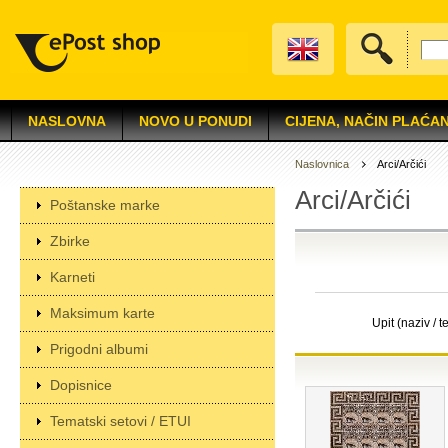
NASLOVNA
NOVO U PONUDI
CIJENA, NAČIN PLAĆAN
Naslovnica
Arci/Arčići
Arci/Arčići
Poštanske marke
Zbirke
Karneti
Maksimum karte
Upit (naziv / t
Prigodni albumi
Dopisnice
Tematski setovi / ETUI