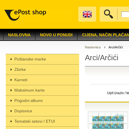
NASLOVNA
NOVO U PONUDI
CIJENA, NAČIN PLAĆAN
Naslovnica
Arci/Arčići
Arci/Arčići
Poštanske marke
Zbirke
Karneti
Maksimum karte
Upit (naziv / t
Prigodni albumi
Dopisnice
Tematski setovi / ETUI