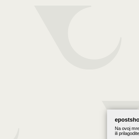
epostsho
Na ovoj mrež
ili prilagodi