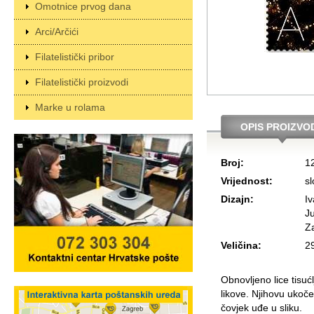
Omotnice prvog dana
Arci/Arčići
Filatelistički pribor
Filatelistički proizvodi
Marke u rolama
OPIS PROIZVO
Broj:
1
Vrijednost:
s
Dizajn:
Iv
Ju
Z
Veličina:
2
Obnovljeno lice tisuć
likove. Njihovu ukoče
čovjek uđe u sliku.