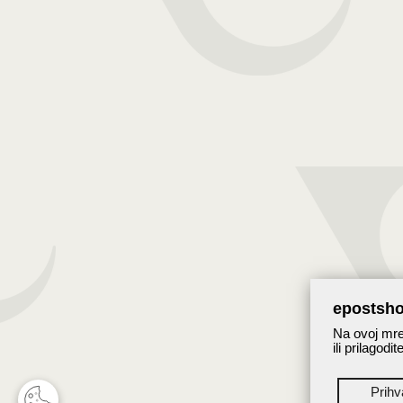
epostsho
Na ovoj mrež
ili prilagodi
Prih