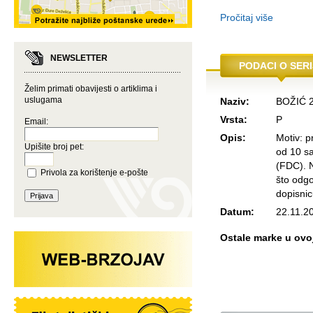
Pročitaj više
NEWSLETTER
PODACI O SERI
Želim primati obavijesti o artiklima i
uslugama
Naziv:
BOŽIĆ 2
Vrsta:
P
Email:
Opis:
Motiv: p
Upišite broj pet:
od 10 sa
(FDC). 
Privola za korištenje e-pošte
što odg
dopisni
Datum:
22.11.2
Ostale marke u ovoj 