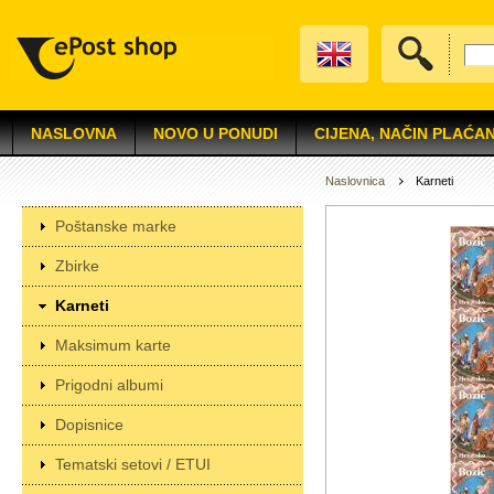
NASLOVNA
NOVO U PONUDI
CIJENA, NAČIN PLAĆAN
Naslovnica
Karneti
Poštanske marke
Zbirke
Karneti
Maksimum karte
Prigodni albumi
Dopisnice
Tematski setovi / ETUI