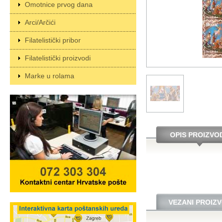
Omotnice prvog dana
Arci/Arčići
Filatelistički pribor
Filatelistički proizvodi
Marke u rolama
OPIS PROIZVO
VEZANI PROIZV