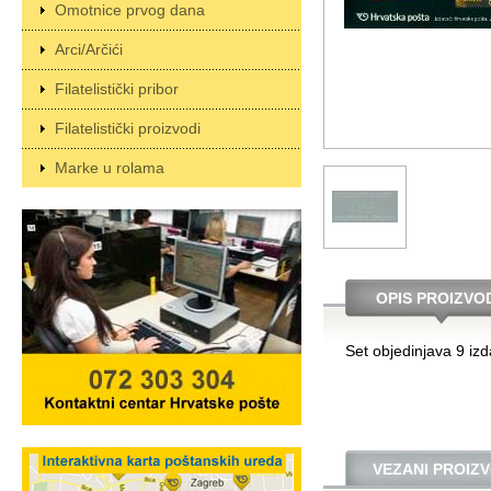
Omotnice prvog dana
Arci/Arčići
Filatelistički pribor
Filatelistički proizvodi
Marke u rolama
OPIS PROIZVO
Set objedinjava 9 iz
VEZANI PROIZV