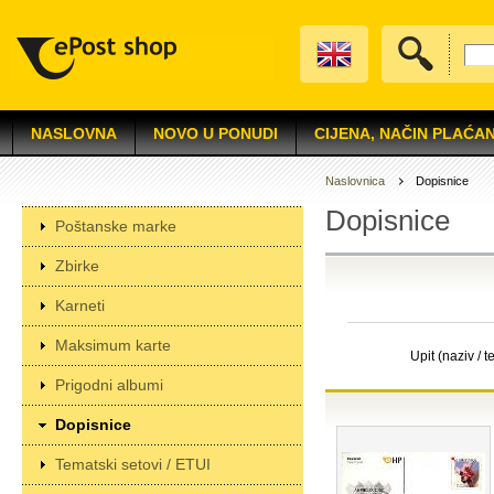
NASLOVNA
NOVO U PONUDI
CIJENA, NAČIN PLAĆAN
Naslovnica
Dopisnice
Dopisnice
Poštanske marke
Zbirke
Karneti
Maksimum karte
Upit (naziv / t
Prigodni albumi
Dopisnice
Tematski setovi / ETUI