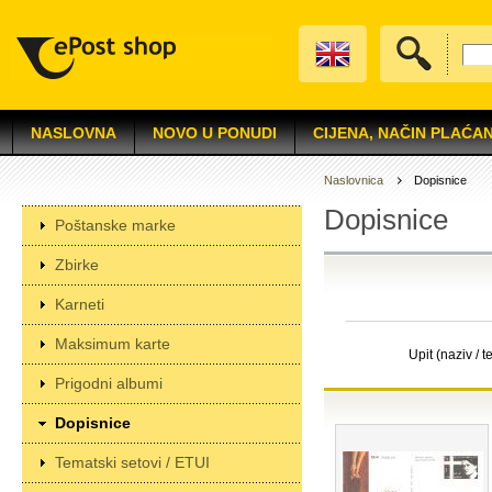
NASLOVNA
NOVO U PONUDI
CIJENA, NAČIN PLAĆAN
Naslovnica
Dopisnice
Dopisnice
Poštanske marke
Zbirke
Karneti
Maksimum karte
Upit (naziv / t
Prigodni albumi
Dopisnice
Tematski setovi / ETUI