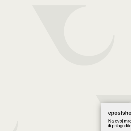
epostsho
Na ovoj mrež
ili prilagodi