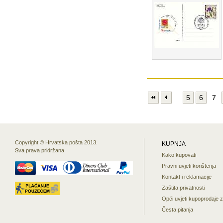
5
6
7
Copyright © Hrvatska pošta 2013.
KUPNJA
Sva prava pridržana.
Kako kupovati
Pravni uvjeti korištenja
Kontakt i reklamacije
Zaštita privatnosti
Opći uvjeti kupoprodaje 
Česta pitanja