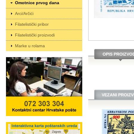
Omotnice prvog dana
Arci/Arčići
Filatelistički pribor
Filatelistički proizvodi
Marke u rolama
OPIS PROIZVO
VEZANI PROIZV