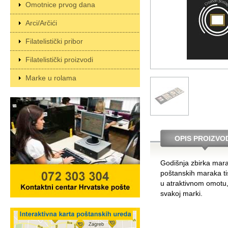
Omotnice prvog dana
Arci/Arčići
Filatelistički pribor
Filatelistički proizvodi
Marke u rolama
OPIS PROIZVO
Godišnja zbirka mara
poštanskih maraka ti
u atraktivnom omotu
svakoj marki.