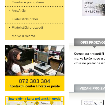
Omotnice prvog dana
Arci/Arčići
Filatelistički pribor
Filatelistički proizvodi
Marke u rolama
OPIS PROIZVO
Karneti su arci/arčić
marke lakše nose u dž
vizualno privlačna i
VEZANI PROIZV