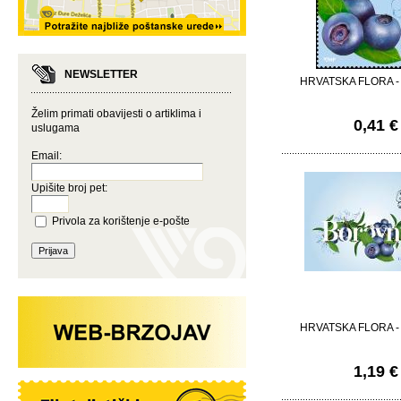
NEWSLETTER
HRVATSKA FLORA - 
Želim primati obavijesti o artiklima i
0,41 €
uslugama
Email:
Upišite broj pet:
Privola za korištenje e-pošte
HRVATSKA FLORA - 
1,19 €