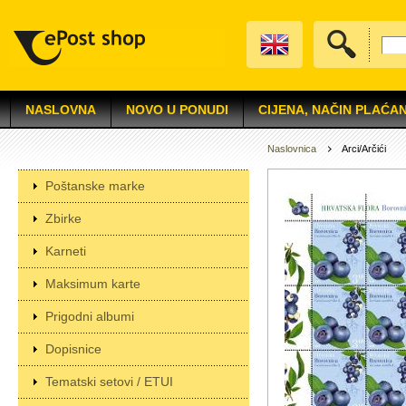
NASLOVNA
NOVO U PONUDI
CIJENA, NAČIN PLAĆAN
Naslovnica
Arci/Arčići
Poštanske marke
Zbirke
Karneti
Maksimum karte
Prigodni albumi
Dopisnice
Tematski setovi / ETUI