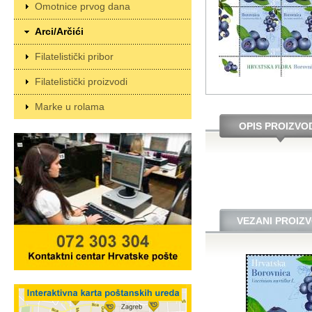
Omotnice prvog dana
Arci/Arčići
Filatelistički pribor
Filatelistički proizvodi
Marke u rolama
OPIS PROIZVO
VEZANI PROIZV