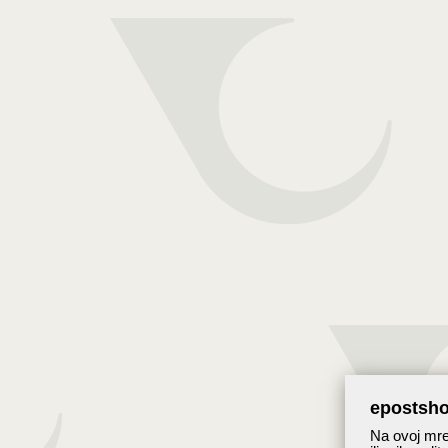
epostsho
Na ovoj mrež