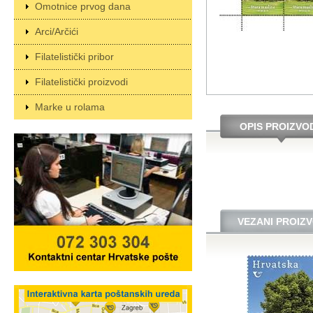
Omotnice prvog dana
Arci/Arčići
Filatelistički pribor
Filatelistički proizvodi
Marke u rolama
OPIS PROIZVO
VEZANI PROIZV