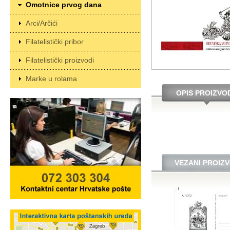
Omotnice prvog dana
Arci/Arčići
Filatelistički pribor
Filatelistički proizvodi
Marke u rolama
OPIS PROIZVO
VEZANI PROIZV