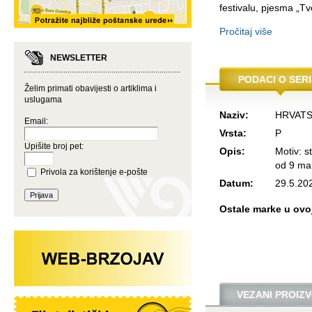
festivalu, pjesma „Tv
Pročitaj više
NEWSLETTER
PODACI O SERI
Želim primati obavijesti o artiklima i
uslugama
Naziv:
HRVATS
Email:
Vrsta:
P
Upišite broj pet:
Opis:
Motiv: s
od 9 mar
Privola za korištenje e-pošte
Datum:
29.5.20
Ostale marke u ovoj 
VEZANI PROIZV