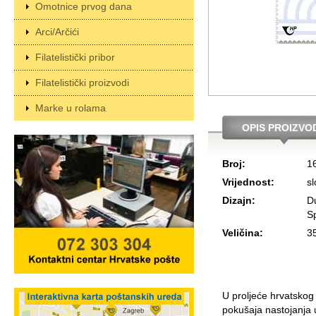
Omotnice prvog dana
Arci/Arčići
Filatelistički pribor
Filatelistički proizvodi
Marke u rolama
OPIS PROIZVO
Broj:
1
Vrijednost:
s
Dizajn:
Du
Sp
Veličina:
3
U proljeće hrvatskog 
pokušaja nastojanja 