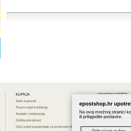
KUPNJA
HRVATSKA POŠTA
Kako kupovati
Mapa weba
epostshop.hr upotre
Pravni uvjeti korištenja
O nama
Na ovoj mrežnoj stranici ko
Kontakt i reklamacije
Interaktivna karta
ili prilagodite postavke.
Zaštita privatnosti
Praćenje pošiljaka
Opći uvjeti kupoprodaje za proizvode ePost shopa
Prihvaćam nužne