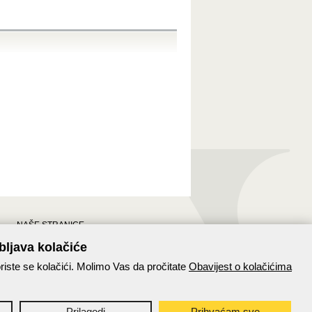
NAŠE STRANICE
Stranice Hrvatske pošte
bljava kolačiće
Hrvatska pošta na Facebooku
riste se kolačići. Molimo Vas da pročitate
Obavijest o kolačićima
Paket24
Prilagodi
Prihvaćam sve