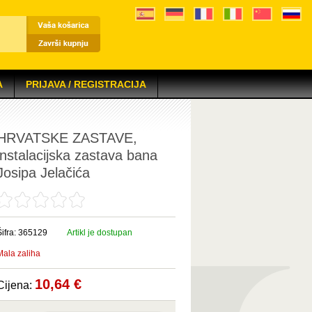
A
PRIJAVA / REGISTRACIJA
HRVATSKE ZASTAVE,
instalacijska zastava bana
Josipa Jelačića
Šifra: 365129
Artikl je dostupan
Mala zaliha
10,64 €
Cijena: