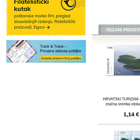
VEZANI PROIZV
HRVATSKI TURIZAM 
zračna snimka otok
1,14 €