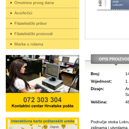
Omotnice prvog dana
Arci/Arčići
Filatelistički pribor
Filatelistički proizvodi
Marke u rolama
OPIS PROIZVO
Broj:
1
Vrijednost:
1
Dizajn:
Ar
S
Veličina:
4
Područje otoka Lokru
zidinama i utvrdama,