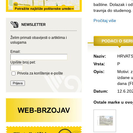
baštine. Dolazak i o
travnja do studenog.
Pročitaj više
NEWSLETTER
Želim primati obavijesti o artiklima i
PODACI O SERI
uslugama
Email:
Naziv:
HRVATS
Upišite broj pet:
Vrsta:
P
Opis:
Motivi: 
Privola za korištenje e-pošte
izdane u
dana (F
Datum:
12.6.20
Ostale marke u ovoj 