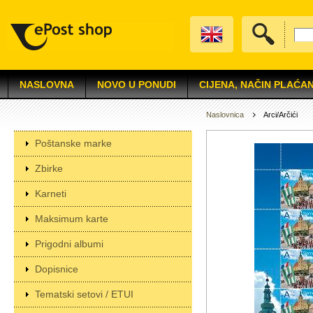
NASLOVNA
NOVO U PONUDI
CIJENA, NAČIN PLAĆAN
Naslovnica
Arci/Arčići
Poštanske marke
Zbirke
Karneti
Maksimum karte
Prigodni albumi
Dopisnice
Tematski setovi / ETUI