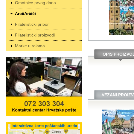
Omotnice prvog dana
Arci/Arčići
Filatelistički pribor
Filatelistički proizvodi
Marke u rolama
OPIS PROIZVO
VEZANI PROIZV