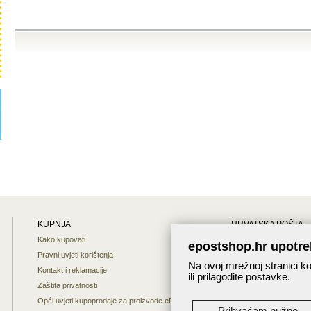
KUPNJA
HRVATSKA POŠTA
Kako kupovati
Mapa weba
epostshop.hr upotre
Pravni uvjeti korištenja
O nama
Na ovoj mrežnoj stranici ko
Kontakt i reklamacije
Interaktivna karta
ili prilagodite postavke.
Zaštita privatnosti
Praćenje pošiljaka
Opći uvjeti kupoprodaje za proizvode ePost shopa
Prihvaćam nužne