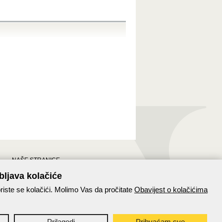
NAŠE STRANICE
Stranice Hrvatske pošte
bljava kolačiće
Hrvatska pošta na Facebooku
riste se kolačići. Molimo Vas da pročitate
Obavijest o kolačićima
Paket24
Prilagodi
Prihvaćam sve