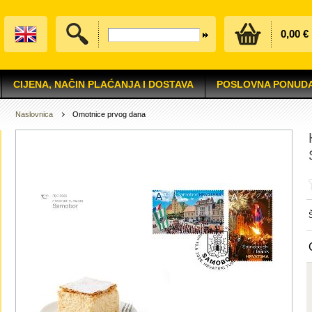
0,00 €
CIJENA, NAČIN PLAĆANJA I DOSTAVA
POSLOVNA PONUD
Naslovnica
Omotnice prvog dana