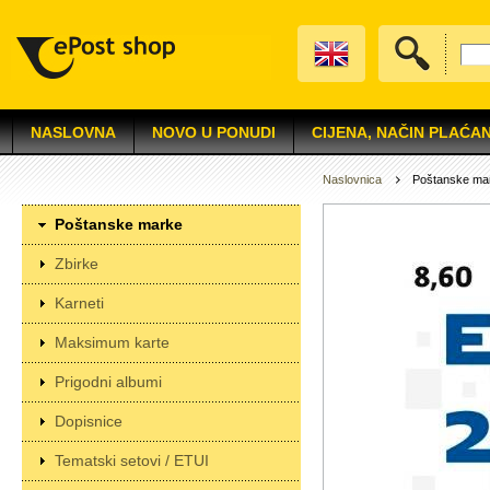
NASLOVNA
NOVO U PONUDI
CIJENA, NAČIN PLAĆAN
Naslovnica
Poštanske ma
Poštanske marke
Zbirke
Karneti
Maksimum karte
Prigodni albumi
Dopisnice
Tematski setovi / ETUI