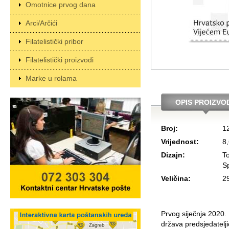
Omotnice prvog dana
Arci/Arčići
Filatelistički pribor
Filatelistički proizvodi
Marke u rolama
OPIS PROIZVO
Broj:
1
Vrijednost:
8
Dizajn:
To
Sp
Veličina:
2
Prvog siječnja 2020.
država predsjedatelj