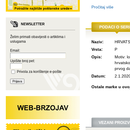
Pročitaj više
NEWSLETTER
PODACI O SERI
Želim primati obavijesti o artiklima i
uslugama
Naziv:
HRVATS
Vrsta:
P
Email:
Opis:
Motiv: l
Upišite broj pet:
hrvatsko
prvog d
Privola za korištenje e-pošte
Datum:
2.1.202
Ostale marke u ovoj 
VEZANI PROIZV