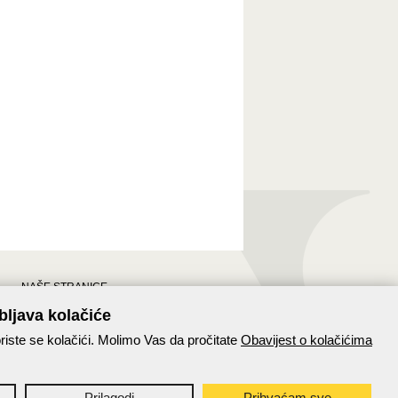
NAŠE STRANICE
Stranice Hrvatske pošte
bljava kolačiće
Hrvatska pošta na Facebooku
riste se kolačići. Molimo Vas da pročitate
Obavijest o kolačićima
Paket24
Prilagodi
Prihvaćam sve