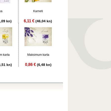
ka
Karneti
6,11 €
3,09 kn)
(46,04 kn)
m karta
Maksimum karta
0,86 €
8,51 kn)
(6,48 kn)