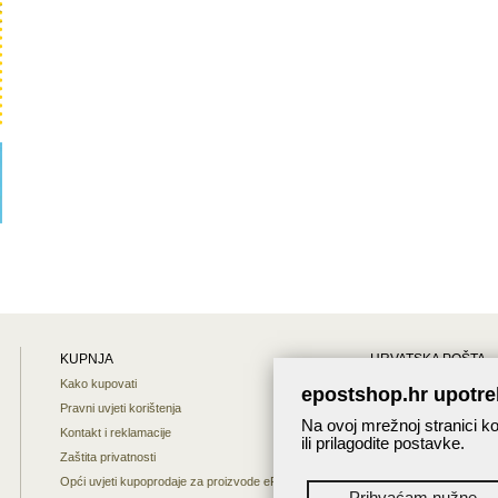
KUPNJA
HRVATSKA POŠTA
Kako kupovati
Mapa weba
epostshop.hr upotre
Pravni uvjeti korištenja
O nama
Na ovoj mrežnoj stranici ko
Kontakt i reklamacije
Interaktivna karta
ili prilagodite postavke.
Zaštita privatnosti
Praćenje pošiljaka
Opći uvjeti kupoprodaje za proizvode ePost shopa
Prihvaćam nužne