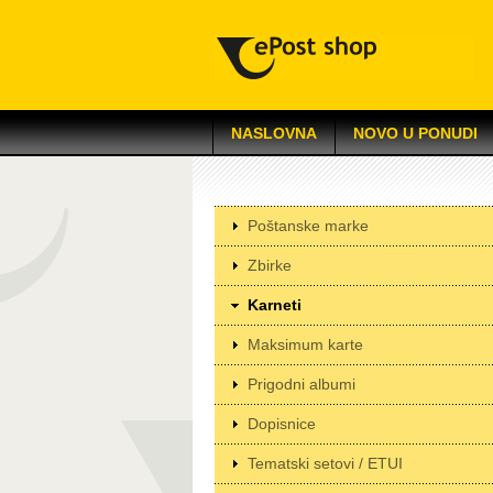
NASLOVNA
NOVO U PONUDI
Poštanske marke
Zbirke
Karneti
Maksimum karte
Prigodni albumi
Dopisnice
Tematski setovi / ETUI