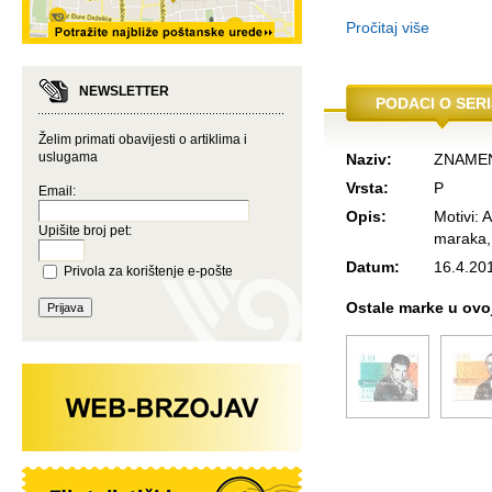
Pročitaj više
NEWSLETTER
PODACI O SERI
Želim primati obavijesti o artiklima i
uslugama
Naziv:
ZNAMEN
Vrsta:
P
Email:
Opis:
Motivi: 
Upišite broj pet:
maraka, 
Datum:
16.4.20
Privola za korištenje e-pošte
Ostale marke u ovoj 