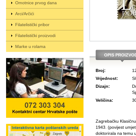
Omotnice prvog dana
Arci/Arčići
Filatelistički pribor
Filatelistički proizvodi
Marke u rolama
OPIS PROIZVO
Broj:
1
Vrijednost:
S
Dizajn:
Du
Sp
Veličina:
3
Zagrebačku Klasičnu 
1943. (povijest umjet
doktorirala na temu 