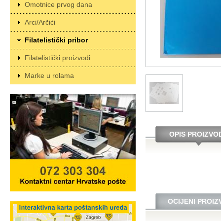
Omotnice prvog dana
Arci/Arčići
Filatelistički pribor
Filatelistički proizvodi
Marke u rolama
OPIS PROIZVO
OCIJENI PROI