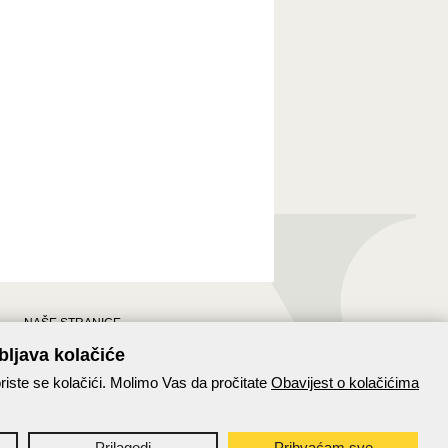
NAŠE STRANICE
Stranice Hrvatske pošte
bljava kolačiće
Hrvatska pošta na Facebooku
riste se kolačići. Molimo Vas da pročitate
Obavijest o kolačićima
Paket24
Prilagodi
Prihvaćam sve