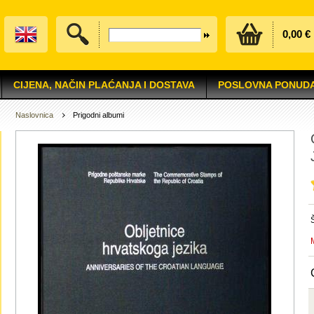
0,00 €
CIJENA, NAČIN PLAĆANJA I DOSTAVA
POSLOVNA PONUD
Naslovnica
Prigodni albumi