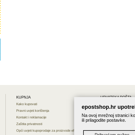
KUPNJA
HRVATSKA POŠTA
Kako kupovati
Mapa weba
epostshop.hr upotre
Pravni uvjeti korištenja
O nama
Na ovoj mrežnoj stranici ko
Kontakt i reklamacije
Interaktivna karta
ili prilagodite postavke.
Zaštita privatnosti
Praćenje pošiljaka
Opći uvjeti kupoprodaje za proizvode ePost shopa
Prihvaćam nužne