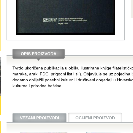
OPIS PROIZVODA
Tvrdo ukoričena publikacija u obliku ilustrirane knjige filatelističk
maraka, arak, FDC, prigodni list i sl.). Objavljuje se uz pojedin
dodatno obilježili posebni kulturni i društveni događaji u Hrvatsk
kulturna i prirodna baština.
VEZANI PROIZVODI
OCIJENI PROIZVOD