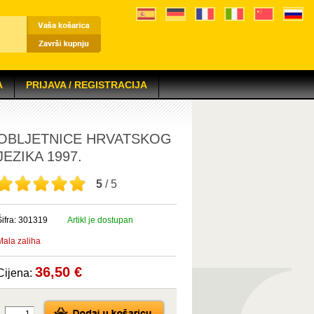
A
PRIJAVA / REGISTRACIJA
OBLJETNICE HRVATSKOG
JEZIKA 1997.
5
/ 5
Šifra: 301319
Artikl je dostupan
Mala zaliha
36,50 €
Cijena: