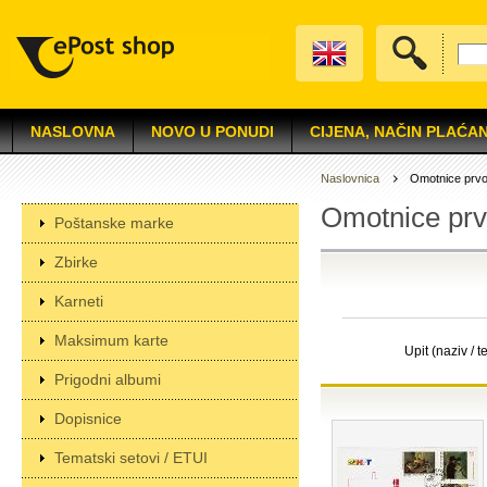
NASLOVNA
NOVO U PONUDI
CIJENA, NAČIN PLAĆAN
Naslovnica
Omotnice prv
Omotnice pr
Poštanske marke
Zbirke
Karneti
Maksimum karte
Upit (naziv / t
Prigodni albumi
Dopisnice
Tematski setovi / ETUI