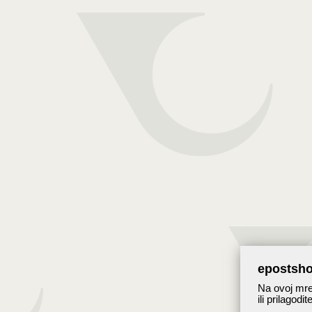
epostsho
Na ovoj mrež
ili prilagodi