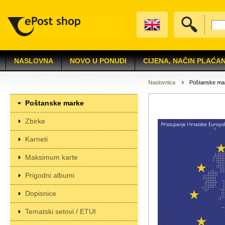
NASLOVNA
NOVO U PONUDI
CIJENA, NAČIN PLAĆAN
Naslovnica
Poštanske ma
Poštanske marke
Zbirke
Karneti
Maksimum karte
Prigodni albumi
Dopisnice
Tematski setovi / ETUI