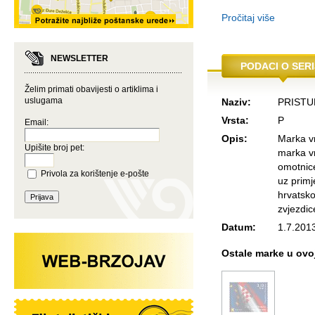
Pročitaj više
NEWSLETTER
PODACI O SERI
Želim primati obavijesti o artiklima i
uslugama
Naziv:
PRISTU
Vrsta:
P
Email:
Opis:
Marka vr
Upišite broj pet:
marka vr
omotnice
Privola za korištenje e-pošte
uz primj
hrvatsko
zvjezdic
Datum:
1.7.201
Ostale marke u ovoj 