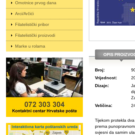
Omotnice prvog dana
Arci/Arčići
Filatelistički pribor
Filatelistički proizvodi
Marke u rolama
OPIS PROIZVO
Broj:
9
Vrijednost:
2
Dizajn:
Ja
di
Z
Veličina:
2
Tijekom protekla dva
prema punopravnom čla
svjesni da samim ula