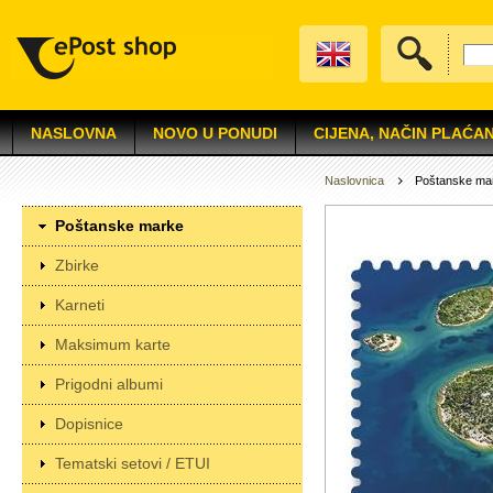
NASLOVNA
NOVO U PONUDI
CIJENA, NAČIN PLAĆAN
Naslovnica
Poštanske ma
Poštanske marke
Zbirke
Karneti
Maksimum karte
Prigodni albumi
Dopisnice
Tematski setovi / ETUI