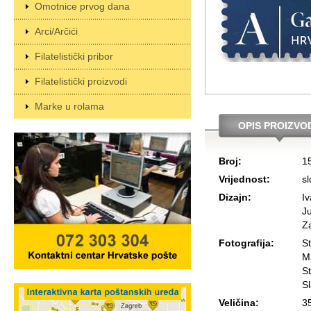
Omotnice prvog dana
Arci/Arčići
Filatelistički pribor
Filatelistički proizvodi
Marke u rolama
OPIS PROIZVO
Broj:
1
Vrijednost:
s
Dizajn:
Iv
Ju
Z
Fotografija:
S
M
St
Sl
Veličina:
3