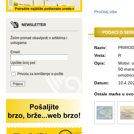
Pročitaj više
NEWSLETTER
PODACI O SERI
Želim primati obavijesti o artiklima i
uslugama
Naziv:
PRIROD
Email:
Vrsta:
R
Upišite broj pet:
Opis:
Motivi: 
50 marak
Privola za korištenje e-pošte
omotnic
Datum:
10.4.20
Ostale marke u ovoj 