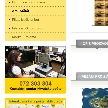
Omotnice prvog dana
Arci/Arčići
Filatelistički pribor
Filatelistički proizvodi
Marke u rolama
OPIS PROIZVO
VEZANI PROIZV