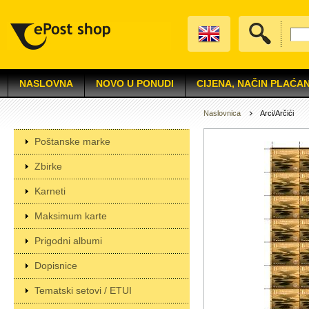
NASLOVNA
NOVO U PONUDI
CIJENA, NAČIN PLAĆAN
Naslovnica
Arci/Arčići
Poštanske marke
Zbirke
Karneti
Maksimum karte
Prigodni albumi
Dopisnice
Tematski setovi / ETUI