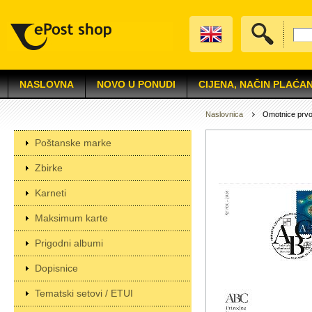
NASLOVNA
NOVO U PONUDI
CIJENA, NAČIN PLAĆAN
Naslovnica
Omotnice prv
Poštanske marke
Zbirke
Karneti
Maksimum karte
Prigodni albumi
Dopisnice
Tematski setovi / ETUI