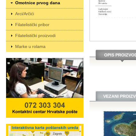
Omotnice prvog dana
Arci/Arčići
Filatelistički pribor
Filatelistički proizvodi
Marke u rolama
OPIS PROIZVO
VEZANI PROIZV