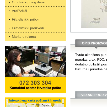
Omotnice prvog dana
Arci/Arčići
Filatelistički pribor
Filatelistički proizvodi
Marke u rolama
OPIS PROIZVO
Tvrdo ukoričena publik
maraka, arak, FDC, pr
dodatno obilježili po
kulturna i prirodna ba
VEZANI PROIZV