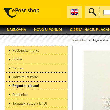
NASLOVNA
NOVO U PONUDI
CIJENA, NAČIN PLAĆAN
Naslovnica
Prigodni album
Poštanske marke
Zbirke
Karneti
Maksimum karte
Prigodni albumi
Dopisnice
Tematski setovi / ETUI